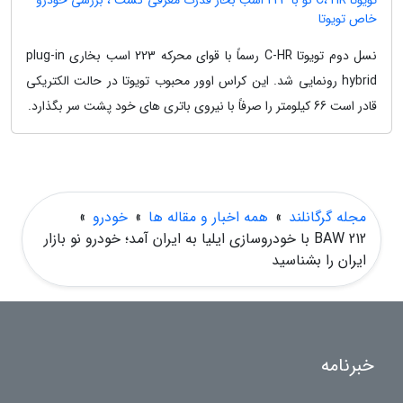
تویوتا C، HR نو با 223 اسب بخار قدرت معرفی گشت ، بررسی خودرو
خاص تویوتا
نسل دوم تویوتا C-HR رسماً با قوای محرکه 223 اسب بخاری plug-in
hybrid رونمایی شد. این کراس اوور محبوب تویوتا در حالت الکتریکی
قادر است 66 کیلومتر را صرفاً با نیروی باتری های خود پشت سر بگذارد.
مجله گرگانلند
»
همه اخبار و مقاله ها
»
خودرو
»
212 BAW با خودروسازی ایلیا به ایران آمد؛ خودرو نو بازار
ایران را بشناسید
خبرنامه