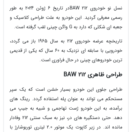
نسل نو خودروی BAW 212در تاریخ 6 ژوئن 2024 به طور
رسمی معرفی گردید. این خودرو به علت طراحی کلاسیک و
جعبه ای شکلی که دارد به G واگن چینی لقب گرفته است.
تاریخچه عرضه خودروی 212 به سال 1965 باز می گردد،
خودرویی با سابقه ای نزدیک به 60 سال که یکی از قدیمی
ترین خودروهای چینی در حال فراوری است.
طراحی ظاهری 212 BAW
طراحی جلوی این خودرو بسیار خشن است که یک سپر
مستحکم می تواند به عنوان پله استفاده گردد. رینگ های
برآمده، به این خودرو ژست تهاجمی و شبیه به جیپ می
دهد. حتی دستگیره های در، نیز به سبک سنتی 212 وفادار
مانده اند. در زیر کاپوت یک موتور 2.0 لیتری توربوشارژ با