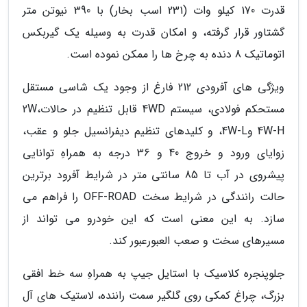
قدرت 170 کیلو وات (231 اسب بخار) با 390 نیوتن متر
گشتاور قرار گرفته، و امکان قدرت به وسیله یک گیربکس
اتوماتیک 8 دنده به چرخ ها را ممکن نموده است.
ویژگی های آفرودی 212 فارغ از وجود یک شاسی مستقل
مستحکم فولادی، سیستم 4WD قابل تنظیم در حالات2W،
4W-H و4W-L، و کلیدهای تنظیم دیفرانسیل جلو و عقب،
زوایای ورود و خروج 40 و 36 درجه به همراهِ توانایی
پیشروی در آب تا 85 سانتی متر در شرایط آفرود برترین
حالت رانندگی در شرایط سخت OFF-ROAD را فراهم می
سازد. به این معنی است که این خودرو می تواند از
مسیرهای سخت و صعب العبورعبور کند.
جلوپنجره کلاسیک با استایل جیپ به همراهِ سه خط افقی
بزرگ، چراغ کمکی روی گلگیر سمت راننده، لاستیک های آل