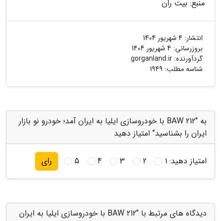
منبع: بیت ران
انتشار:
4 شهریور 1404
بروزرسانی:
4 شهریور 1404
گردآورنده:
gorganland.ir
شناسه مطلب: 1949
به "212 BAW با خودروسازی ایلیا به ایران آمد؛ خودرو نو بازار
ایران را بشناسید" امتیاز دهید
امتیاز دهید:
1
2
3
4
5
رای
دیدگاه های مرتبط با "212 BAW با خودروسازی ایلیا به ایران