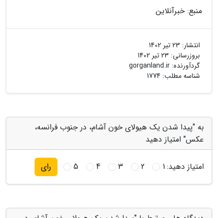
منبع: خبرآنلاین
انتشار:
23 تیر 1402
بروزرسانی:
23 تیر 1402
گردآورنده:
gorganland.ir
شناسه مطلب: 1774
به "پیدا شدن یک هیولای خون آشام، در جنوب فرانسه،
عکس" امتیاز دهید
امتیاز دهید:
1
2
3
4
5
رای