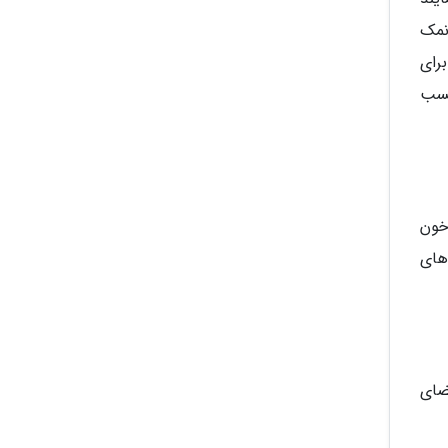
ری نمک
رای
چسب
 خون
های
ضای