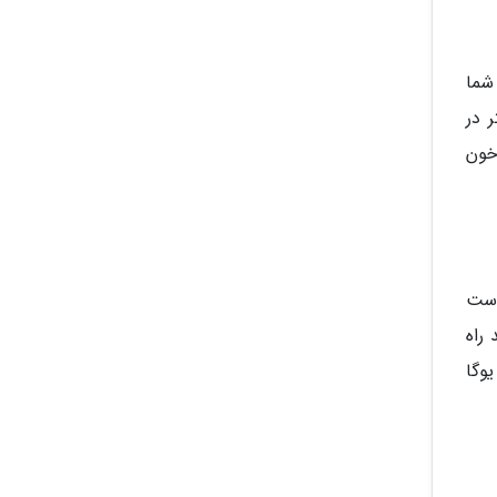
شما
 در
خون
است
راه
وگا