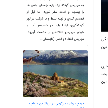
به موریس گرفته اید، باید چمدان لباس ها
را ببندید و آماده سفر شوید. اما قبل از
تصمیم گیری و تهیه بلیط و یا شرکت در تور
گردشگری، ابتدا باید در خصوص آب و
هوای موریس اطلاعاتی را بدست آورید.
ا به فشار خون بالا می شوند بنابراین همه افراد باید از سن 35 سالگی
موریس فقط دو فصل (تابستان...
بین
ماری
ابت،
این
دریاچه وان ، سرگرمی در بزرگترین دریاچه