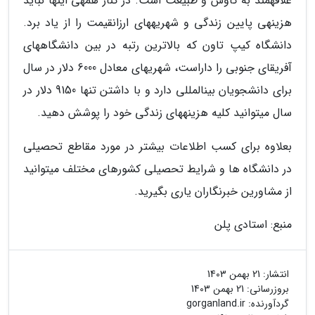
علاقه­مند به کاوش و طبیعت است. در کنار همه­ی این­ها نباید
هزینه­ی پایین زندگی و شهریه­های ارزان­قیمت را از یاد برد.
دانشگاه کیپ تاون که بالاترین رتبه در بین دانشگاه­های
آفریقای جنوبی را داراست، شهریه­ای معادل 6000 دلار در سال
برای دانشجویان بین­المللی دارد و با داشتن تنها 9150 دلار در
سال می­توانید کلیه هزینه­های زندگی خود را پوشش دهید.
بعلاوه برای کسب اطلاعات بیشتر در مورد مقاطع تحصیلی
در دانشگاه­ ها و شرایط تحصیلی کشورهای مختلف می­توانید
از مشاورین خبرنگاران یاری بگیرید.
منبع: استادی پلن
انتشار:
21 بهمن 1403
بروزرسانی:
21 بهمن 1403
گردآورنده:
gorganland.ir