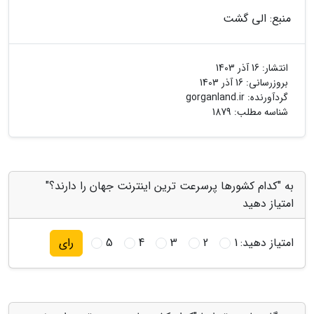
منبع: الی گشت
انتشار:
16 آذر 1403
بروزرسانی:
16 آذر 1403
گردآورنده:
gorganland.ir
شناسه مطلب: 1879
به "کدام کشورها پرسرعت ترین اینترنت جهان را دارند؟"
امتیاز دهید
امتیاز دهید:
1
2
3
4
5
رای