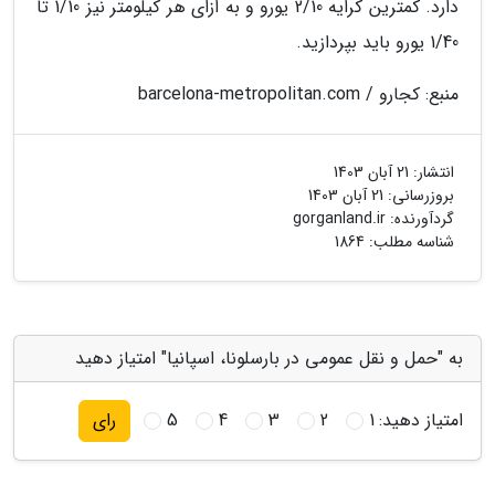
دارد. کمترین کرایه 2/10 یورو و به ازای هر کیلومتر نیز 1/10 تا
1/40 یورو باید بپردازید.
منبع: کجارو / barcelona-metropolitan.com
انتشار:
21 آبان 1403
بروزرسانی:
21 آبان 1403
گردآورنده:
gorganland.ir
شناسه مطلب: 1864
به "حمل و نقل عمومی در بارسلونا، اسپانیا" امتیاز دهید
امتیاز دهید:
1
2
3
4
5
رای