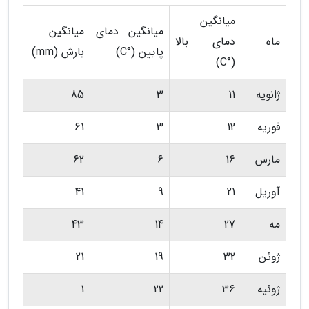
میانگین
میانگین دمای
میانگین
ماه
دمای بالا
پایین (°C)
بارش (mm)
(°C)
ژانویه
11
3
85
فوریه
12
3
61
مارس
16
6
62
آوریل
21
9
41
مه
27
14
43
ژوئن
32
19
21
ژوئیه
36
22
1