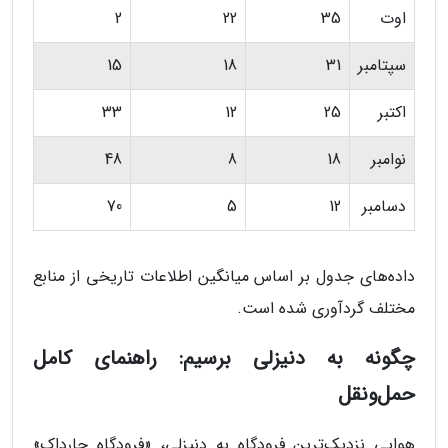
اوت
35
22
2
سپتامبر
31
18
15
اکتبر
25
12
33
نوامبر
18
8
48
دسامبر
12
5
70
داده‌های جدول بر اساس میانگین اطلاعات تاریخی از منابع
مختلف گردآوری شده است.
چگونه به دنیزلی برسیم: راهنمای کامل
حمل‌ونقل
هوایی نزدیک‌ترین فرودگاه به دنیزلی، «فرودگاه چارداک»